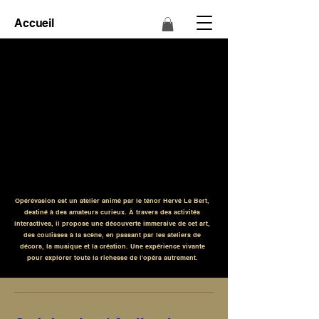
Accueil
Opérévasion est un atelier animé par le ténor Hervé Le Bert,
destiné à des amateurs curieux. À travers des activités
interactives, il propose une découverte immersive de cet art,
des coulisses à la scène, en passant par les ateliers de
décors, la musique et la création. Une expérience vivante
pour explorer toute la richesse de l'opéra autrement.