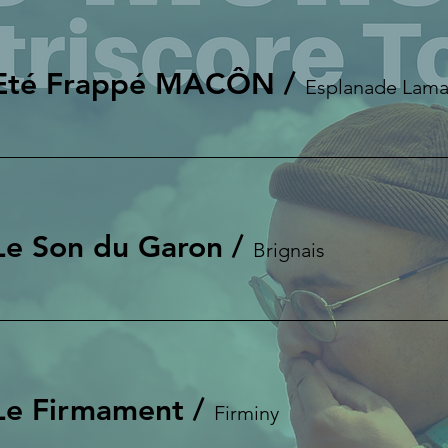
/Eté Frappé MACÔN
/
Esplanade Lama
Le Son du Garon
/
Brignais
Le Firmament
/
Firminy