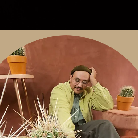
Description
Gros monsieur c’est un câlin, il vous serre
fort contre lui en vous disant que tout ira
bien. Son écriture profonde transmet un
message d’affirmation de soi et d’optimisme