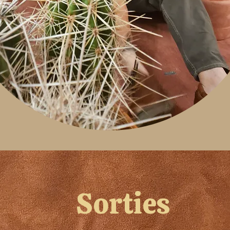
qui fait du bien. Sa musique est une étreinte
solaire et rythmée, avec des textes sincères
et appliqués, portés par le groove percussif
de l’afro pop.
Sorties