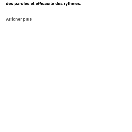
des paroles et efficacité des rythmes.
Afficher plus
Partager cet événement
AVEC
artsvivantsetcreations@gmail.com