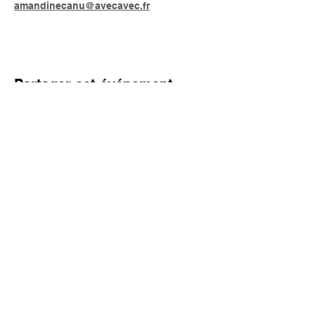
amandinecanu@avecavec.fr
Partager cet événement
AVEC
artsvivantsetcreations@gmail.com
Rhône-Alpes
FRANCE