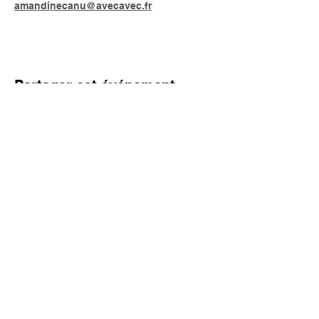
amandinecanu@avecavec.fr
Partager cet événement
AVEC
artsvivantsetcreations@gmail.com
Rhône-Alpes
FRANCE