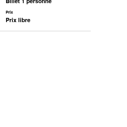
Billet 1 personne
Prix
Prix libre
Partager cet événement
AVEC
artsvivantsetcreations@gmail.com