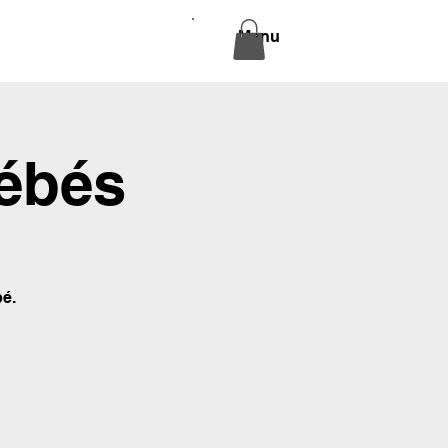
Menu
ébés
é.